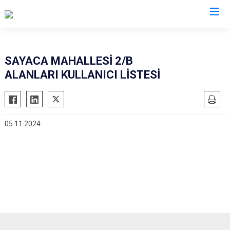
Ordu
SAYACA MAHALLESİ 2/B
ALANLARI KULLANICI LİSTESİ
Akkuş
Kabadüz
Aybastı
Kabataş
Çamaş
Korgan
05.11.2024
Çatalpınar
Kumru
Çaybaşı
Mesudiye
Fatsa
Perşembe
Gölköy
Ulubey
Gülyalı
Ünye
Gürgentepe
Altınordu
İkizce